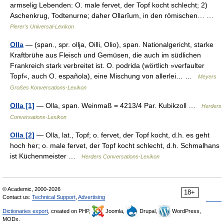
armselig Lebenden: O. male fervet, der Topf kocht schlecht; 2)
Aschenkrug, Todtenurne; daher Ollarĭum, in den römischen… …
Pierer's Universal-Lexikon
Olla
— (span., spr. ollja, Oilli, Olio), span. Nationalgericht, starke
Kraftbrühe aus Fleisch und Gemüsen, die auch im südlichen
Frankreich stark verbreitet ist. O. podrida (wörtlich »verfaulter
Topf«, auch O. española), eine Mischung von allerlei… …
Meyers
Großes Konversations-Lexikon
Olla [1]
— Olla, span. Weinmaß = 4213/4 Par. Kubikzoll …
Herders
Conversations-Lexikon
Olla [2]
— Olla, lat., Topf; o. fervet, der Topf kocht, d.h. es geht
hoch her; o. male fervet, der Topf kocht schlecht, d.h. Schmalhans
ist Küchenmeister …
Herders Conversations-Lexikon
© Academic, 2000-2026
18+
Contact us:
Technical Support
,
Advertising
Dictionaries export
, created on PHP,
Joomla,
Drupal,
WordPress,
MODx.