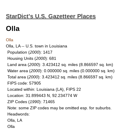
StarDict's U.S. Gazetteer Places
Olla
Olla
Olla, LA -- U.S. town in Louisiana
Population
(
2000
): 1417
Housing Units
(
2000
): 681
Land area
(
2000
): 3.423412 sq. miles (8.866597 sq. km)
Water area
(
2000
): 0.000000 sq. miles (0.000000 sq. km)
Total area
(
2000
): 3.423412 sq. miles (8.866597 sq. km)
FIPS code
: 57905
Located within
: Louisiana (LA), FIPS 22
Location
: 31.899443 N, 92.234774 W
ZIP Codes
(
1990
): 71465
Note
: some ZIP codes may be omitted esp. for suburbs.
Headwords
:
Olla, LA
Olla