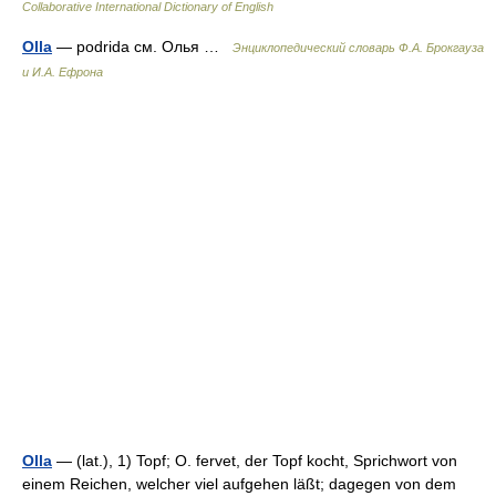
Collaborative International Dictionary of English
Olla
— podrida см. Олья …
Энциклопедический словарь Ф.А. Брокгауза
и И.А. Ефрона
Olla
— (lat.), 1) Topf; O. fervet, der Topf kocht, Sprichwort von
einem Reichen, welcher viel aufgehen läßt; dagegen von dem