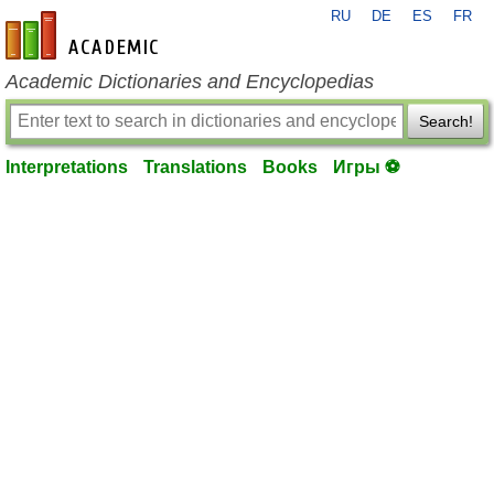
RU
DE
ES
FR
en-academic.com
Academic Dictionaries and Encyclopedias
Search!
Interpretations
Translations
Books
Игры ⚽