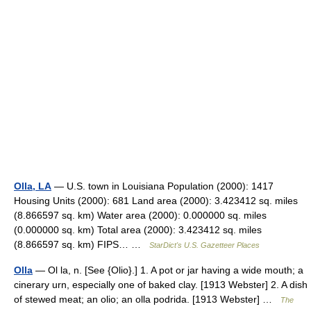
Olla, LA
— U.S. town in Louisiana Population (2000): 1417
Housing Units (2000): 681 Land area (2000): 3.423412 sq. miles
(8.866597 sq. km) Water area (2000): 0.000000 sq. miles
(0.000000 sq. km) Total area (2000): 3.423412 sq. miles
(8.866597 sq. km) FIPS… …
StarDict's U.S. Gazetteer Places
Olla
— Ol la, n. [See {Olio}.] 1. A pot or jar having a wide mouth; a
cinerary urn, especially one of baked clay. [1913 Webster] 2. A dish
of stewed meat; an olio; an olla podrida. [1913 Webster] …
The