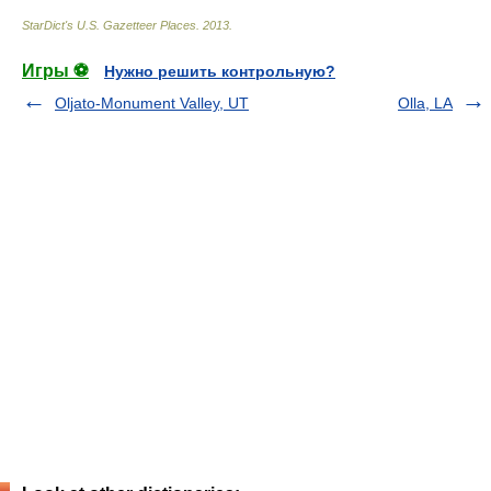
StarDict's U.S. Gazetteer Places
.
2013
.
Игры ⚽
Нужно решить контрольную?
Oljato-Monument Valley, UT
Olla, LA