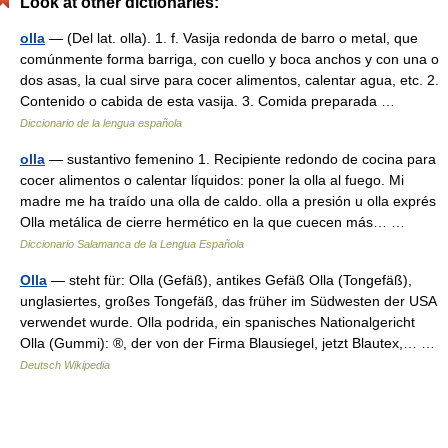
Look at other dictionaries:
olla
— (Del lat. olla). 1. f. Vasija redonda de barro o metal, que
comúnmente forma barriga, con cuello y boca anchos y con una o
dos asas, la cual sirve para cocer alimentos, calentar agua, etc. 2.
Contenido o cabida de esta vasija. 3. Comida preparada …
Diccionario de la lengua española
olla
— sustantivo femenino 1. Recipiente redondo de cocina para
cocer alimentos o calentar líquidos: poner la olla al fuego. Mi
madre me ha traído una olla de caldo. olla a presión u olla exprés
Olla metálica de cierre hermético en la que cuecen más… …
Diccionario Salamanca de la Lengua Española
Olla
— steht für: Olla (Gefäß), antikes Gefäß Olla (Tongefäß),
unglasiertes, großes Tongefäß, das früher im Südwesten der USA
verwendet wurde. Olla podrida, ein spanisches Nationalgericht
Olla (Gummi): ®, der von der Firma Blausiegel, jetzt Blautex,… …
Deutsch Wikipedia